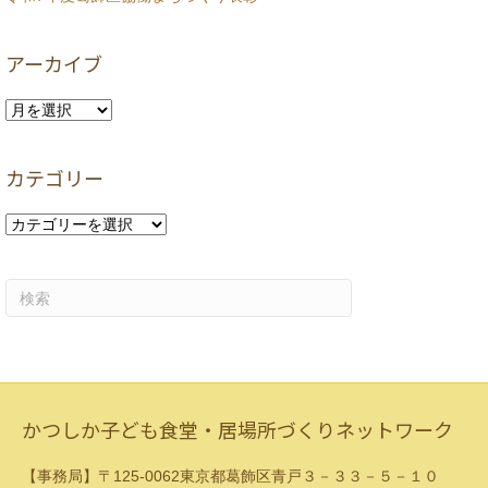
アーカイブ
ア
ー
カ
カテゴリー
イ
ブ
カ
テ
ゴ
リ
ー
かつしか子ども食堂・居場所づくりネットワーク
【事務局】〒125-0062東京都葛飾区青戸３－３３－５－１０