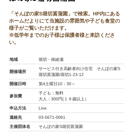
「そんぽの家S堀切菖蒲園」で検索。HP内にある
ホームだよりにて当施設の雰囲気や子ども食堂の
様子がご覧いただけます。
※低学年までのお子様は保護者様と来訪くださ
い。
地域
堀切・南綾瀬
サービス付き高齢者向け住宅 そんぽの家S
開催場所
堀切菖蒲園/堀切1-23-12
開催日時
第4土曜日10：30～
子ども：無料
参加費
大人：300円(１９歳以上）
申込方法
Line
連絡先
03-5671-0061
主催団体名
そんぽの家S堀切菖蒲園