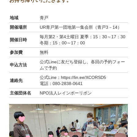
お持ち帰りいただきます。
地域
青戸
開催場所
UR青戸第一団地第一集会所（青戸3－14）
毎月第2・第4土曜日 夏季：15：30～17：30
開催日時
冬期：15：00～17：00
参加費
無料
公式Lineに友だち登録し、各回の予約フォー
申込方法
ムで予約
公式Line：https://lin.ee/XCORSD5
連絡先
電話：080-2838-0641
主催団体名
NPO法人レインボーリボン