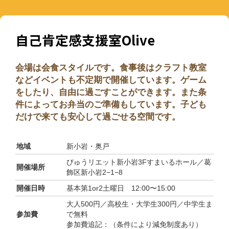
自己肯定感支援室Olive
会場は会食スタイルです。食事後はクラフト教室
などイベントも不定期で開催しています。ゲーム
をしたり、自由に過ごすことができます。また条
件によってお弁当のご準備もしています。子ども
だけで来ても安心して過ごせる空間です。
地域
新小岩・奥戸
びゅうリエット新小岩3Fすまいるホール／葛
開催場所
飾区新小岩2−1−8
開催日時
基本第1or2土曜日 12:00〜15:00
大人500円／高校生・大学生300円／中学生ま
参加費
で無料
参加費追記：（条件により減免制度あり）