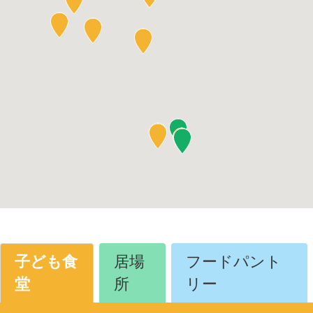
子ども食
居場
フードパント
堂
所
リー