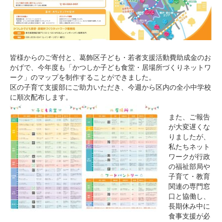
皆様からのご寄付と、葛飾区子ども・若者支援活動費助成金のお
かげで、今年度も「かつしか子ども食堂・居場所づくりネットワ
ーク」のマップを制作することができました。
区の子育て支援部にご助力いただき、今週から区内の全小中学校
に順次配布します。
また、ご報告
が大変遅くな
りましたが、
私たちネット
ワークが行政
の福祉部局や
子育て・教育
関連の専門窓
口と協働し、
長期休み中に
食事支援が必