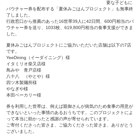
要な子どもに
バウチャー券を配布する「夏休みごはんプロジェクト」も無事終
了しました。
行政窓口から推薦のあった16世帯39人に42日間、600円相当のバ
ウチャー券を送り、1033枚、619,800円相当の食事支援ができま
した。
夏休みごはんプロジェクトにご協力いただいた店舗は以下の7店
です。
YeeDining（イーダイニング）様
イタミリオ柴又店様
鳥みや 青戸店様
八十八 （やとや）様
四ツ木製麺所様
やなぎや様
本田ベーカリー様
券を利用した世帯は、例えば親御さんが病気のため食事の用意が
できないといった事情のあるおうちです。このプロジェクトによ
って本当に助かったと感謝の声が寄せられています。
ご寄付くださった皆さま、ご協力くださった皆さま、ありがとう
ございました。