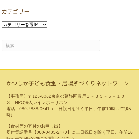
カ
カテゴリー
イ
ブ
カ
テ
ゴ
リ
ー
かつしか子ども食堂・居場所づくりネットワーク
【事務局】〒125-0062東京都葛飾区青戸３－３３－５－１０
３ NPO法人レインボーリボン
電話 080-2838-0641（土日祝日を除く平日、午前10時～午後5
時）
【食材等の寄付のお申し出】
受付電話番号【080-9433-2479】に土日祝日を除く平日、午前10
時～午後5時の間にお電話ください。