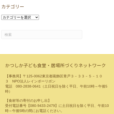
カ
カテゴリー
イ
ブ
カ
テ
ゴ
リ
ー
かつしか子ども食堂・居場所づくりネットワーク
【事務局】〒125-0062東京都葛飾区青戸３－３３－５－１０
３ NPO法人レインボーリボン
電話 080-2838-0641（土日祝日を除く平日、午前10時～午後5
時）
【食材等の寄付のお申し出】
受付電話番号【080-9433-2479】に土日祝日を除く平日、午前10
時～午後5時の間にお電話ください。