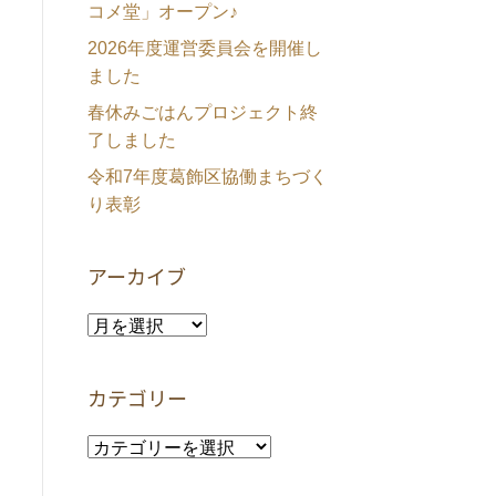
コメ堂」オープン♪
2026年度運営委員会を開催し
ました
春休みごはんプロジェクト終
了しました
令和7年度葛飾区協働まちづく
り表彰
アーカイブ
ア
ー
カ
カテゴリー
イ
ブ
カ
テ