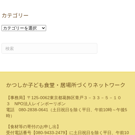
ー
カ
カテゴリー
イ
ブ
カ
テ
ゴ
リ
ー
かつしか子ども食堂・居場所づくりネットワーク
【事務局】〒125-0062東京都葛飾区青戸３－３３－５－１０
３ NPO法人レインボーリボン
電話 080-2838-0641（土日祝日を除く平日、午前10時～午後5
時）
【食材等の寄付のお申し出】
受付電話番号【080-9433-2479】に土日祝日を除く平日、午前10