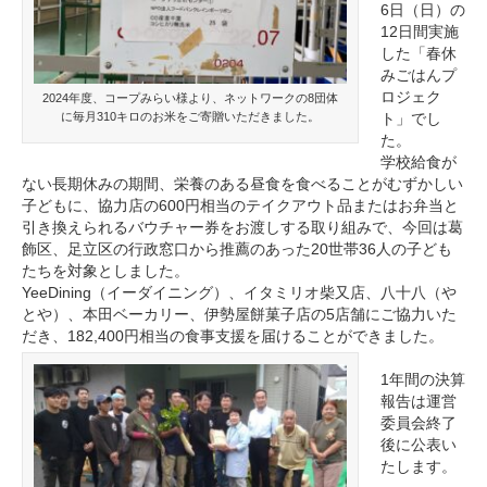
6日（日）の
12日間実施
した「春休
みごはんプ
ロジェク
2024年度、コープみらい様より、ネットワークの8団体
ト」でし
に毎月310キロのお米をご寄贈いただきました。
た。
学校給食が
ない長期休みの期間、栄養のある昼食を食べることがむずかしい
子どもに、協力店の600円相当のテイクアウト品またはお弁当と
引き換えられるバウチャー券をお渡しする取り組みで、今回は葛
飾区、足立区の行政窓口から推薦のあった20世帯36人の子ども
たちを対象としました。
YeeDining（イーダイニング）、イタミリオ柴又店、八十八（や
とや）、本田ベーカリー、伊勢屋餅菓子店の5店舗にご協力いた
だき、182,400円相当の食事支援を届けることができました。
1年間の決算
報告は運営
委員会終了
後に公表い
たします。