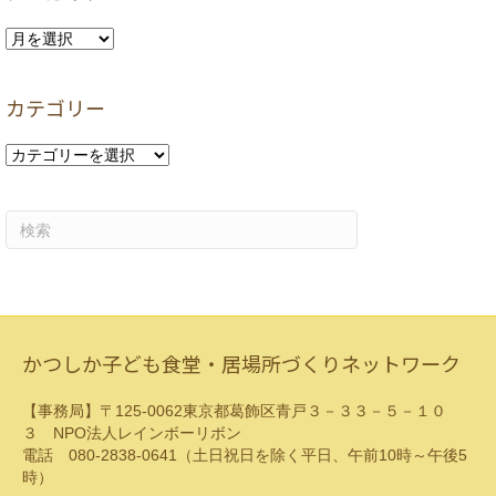
ア
ー
カ
カテゴリー
イ
ブ
カ
テ
ゴ
リ
ー
かつしか子ども食堂・居場所づくりネットワーク
【事務局】〒125-0062東京都葛飾区青戸３－３３－５－１０
３ NPO法人レインボーリボン
電話 080-2838-0641（土日祝日を除く平日、午前10時～午後5
時）