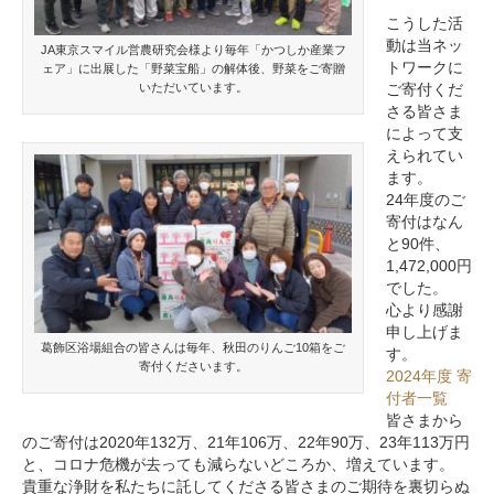
こうした活
動は当ネッ
JA東京スマイル営農研究会様より毎年「かつしか産業フ
トワークに
ェア」に出展した「野菜宝船」の解体後、野菜をご寄贈
いただいています。
ご寄付くだ
さる皆さま
によって支
えられてい
ます。
24年度のご
寄付はなん
と90件、
1,472,000円
でした。
心より感謝
申し上げま
葛飾区浴場組合の皆さんは毎年、秋田のりんご10箱をご
す。
寄付くださいます。
2024年度 寄
付者一覧
皆さまから
のご寄付は2020年132万、21年106万、22年90万、23年113万円
と、コロナ危機が去っても減らないどころか、増えています。
貴重な浄財を私たちに託してくださる皆さまのご期待を裏切らぬ