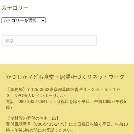
カ
カテゴリー
イ
ブ
カ
テ
ゴ
リ
ー
かつしか子ども食堂・居場所づくりネットワーク
【事務局】〒125-0062東京都葛飾区青戸３－３３－５－１０
３ NPO法人レインボーリボン
電話 080-2838-0641（土日祝日を除く平日、午前10時～午後5
時）
【食材等の寄付のお申し出】
受付電話番号【080-9433-2479】に土日祝日を除く平日、午前10
時～午後5時の間にお電話ください。