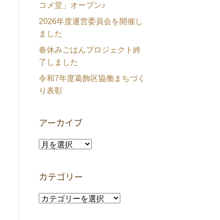
コメ堂」オープン♪
2026年度運営委員会を開催し
ました
春休みごはんプロジェクト終
了しました
令和7年度葛飾区協働まちづく
り表彰
アーカイブ
ア
ー
カ
カテゴリー
イ
ブ
カ
テ