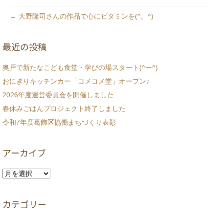
← 大野隆司さんの作品で心にビタミンを(^。^)
最近の投稿
奥戸で新たなこども食堂・学びの場スタート(^ー^)
おにぎりキッチンカー「コメコメ堂」オープン♪
2026年度運営委員会を開催しました
春休みごはんプロジェクト終了しました
令和7年度葛飾区協働まちづくり表彰
アーカイブ
ア
ー
カ
カテゴリー
イ
ブ