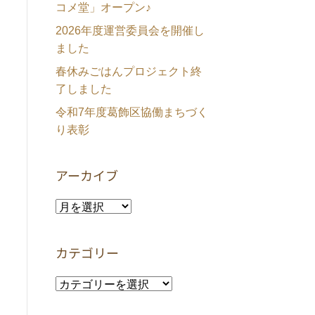
コメ堂」オープン♪
2026年度運営委員会を開催し
ました
春休みごはんプロジェクト終
了しました
令和7年度葛飾区協働まちづく
り表彰
アーカイブ
ア
ー
カ
カテゴリー
イ
ブ
カ
テ