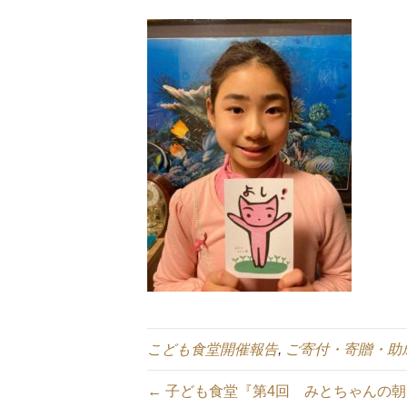
こども食堂開催報告
,
ご寄付・寄贈・助
← 子ども食堂『第4回 みとちゃんの