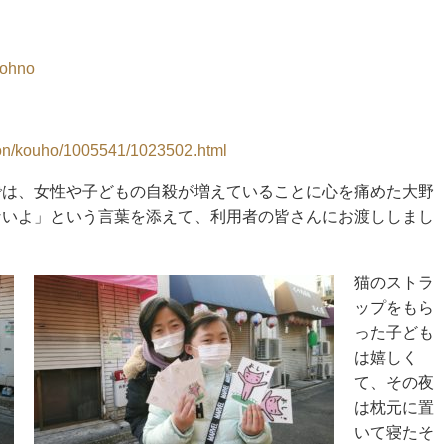
-ohno
ation/kouho/1005541/1023502.html
では、女性や子どもの自殺が増えていることに心を痛めた大野
ないよ」という言葉を添えて、利用者の皆さんにお渡ししまし
猫のストラ
ップをもら
った子ども
は嬉しく
て、その夜
は枕元に置
いて寝たそ