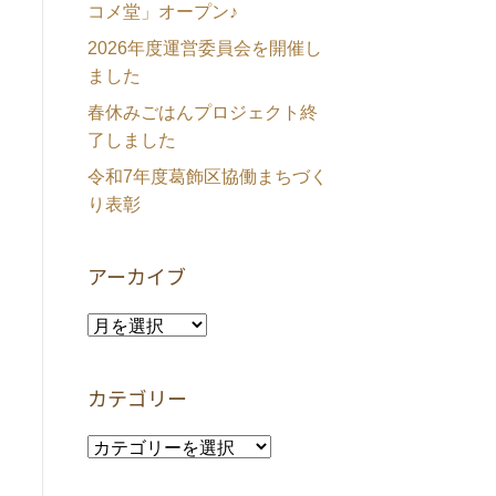
コメ堂」オープン♪
2026年度運営委員会を開催し
ました
春休みごはんプロジェクト終
了しました
令和7年度葛飾区協働まちづく
り表彰
アーカイブ
ア
ー
カ
カテゴリー
イ
ブ
カ
テ