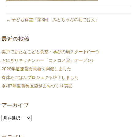
← 子ども食堂『第3回 みとちゃんの朝ごはん』
最近の投稿
奥戸で新たなこども食堂・学びの場スタート(^ー^)
おにぎりキッチンカー「コメコメ堂」オープン♪
2026年度運営委員会を開催しました
春休みごはんプロジェクト終了しました
令和7年度葛飾区協働まちづくり表彰
アーカイブ
ア
ー
カ
イ