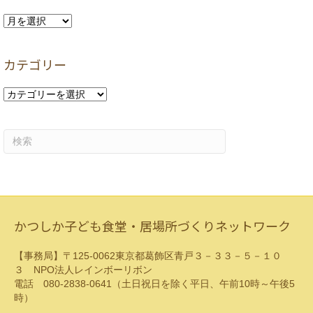
ア
ー
カ
カテゴリー
イ
ブ
カ
テ
ゴ
リ
ー
かつしか子ども食堂・居場所づくりネットワーク
【事務局】〒125-0062東京都葛飾区青戸３－３３－５－１０
３ NPO法人レインボーリボン
電話 080-2838-0641（土日祝日を除く平日、午前10時～午後5
時）