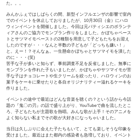
た。。。
みんかふぇではしばらくの間、新型インフルエンザの影響で室内
でのイベントを休止しておりましたが、10月30日（金）にハロ
ウィンイベントを開催しました。今回は元パティシエのボランテ
ィアさんのご協力でモンブラン作りをしました。かぼちゃペース
トとサツマイモペーストの2種類を用意して子どもたちをお迎え
したのですが・・・なんと半数の子どもが「どっちも嫌い！」
と。えー！？そんなぁ。一生懸命かぼちゃとサツマイモを潰した
のに・・・(笑)
苦手な子が多いと知らず、事前調査不足を反省しました。無事に
モンブランを作れた子もいましたが、かぼちゃやサツマイモが苦
手な子はチョコレートや生クリームを絞ったり、ハロウィンのお
菓子をケーキに乗せたりと各自オリジナリティー溢れるケーキを
作りました。
イベントの途中で最近はどんな音楽を聴くの？という話から今話
題の『鬼〇の刃』の話で盛り上がり、YouTubeで曲を流したとこ
ろ、子どもたちが主題歌を熱唱。みんな歌が上手！そのアニメを
よく知らない私までその歌が大好きになっちゃいました。
当日は久しぶりに会えた子たちもいて、とても楽しそうな印象を
受けました。最近はまた都内の感染者も急増しており、イベント