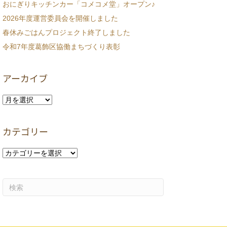
おにぎりキッチンカー「コメコメ堂」オープン♪
2026年度運営委員会を開催しました
春休みごはんプロジェクト終了しました
令和7年度葛飾区協働まちづくり表彰
アーカイブ
ア
ー
カ
カテゴリー
イ
ブ
カ
テ
ゴ
リ
ー