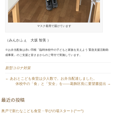
マスク着用で届けています
（みんかふぇ 大坂 智美 ）
※お弁当配食は赤い羽根「臨時休校中の子どもと家族を支えよう 緊急支援活動助
成事業」のご支援と皆さまからのご寄付で実施しています。
新型コロナ対策
← あおとこども食堂は少人数で。お弁当配達しました。
休校中の「食」と「安全」を――葛飾区長に要望書提出 →
最近の投稿
奥戸で新たなこども食堂・学びの場スタート(^ー^)