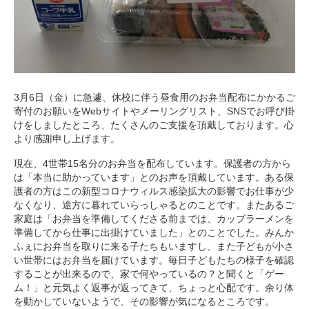
3月6日（金）に急遽、休校に伴う昼食用のお弁当配布にかかるご
寄付のお願いをWebサイトやメーリングリスト、SNSでお呼び掛
けをしましたところ、たくさんのご支援を頂戴しております。心
より感謝申し上げます。
現在、4世帯15名分のお弁当を配布しています。保護者の方から
は「本当に助かっています」とのお声を頂戴しています。ある保
護者の方はこの新型コロナウィルス感染拡大の影響でお仕事が少
なくなり、途方に暮れていらっしゃるとのことです。またあるご
家庭は「お弁当を準備してくださる前までは、カップラーメンを
準備してから仕事に出掛けていました」とのことでした。みんか
ふぇにお弁当を取りに来る子たちもいますし、また子どもが小さ
い世帯にはお弁当を届けています。毎日子どもたちの様子を確認
することが出来るので、家で何やっているの？と聞くと「ゲー
ム！」と元気よく返事が返ってきて、ちょっと心配です。余り体
を動かしていないようで、その影響が気になるところです。