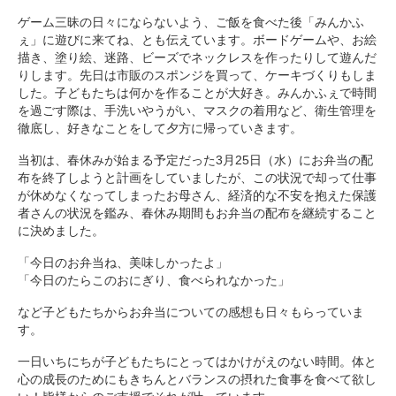
ゲーム三昧の日々にならないよう、ご飯を食べた後「みんかふ
ぇ」に遊びに来てね、とも伝えています。ボードゲームや、お絵
描き、塗り絵、迷路、ビーズでネックレスを作ったりして遊んだ
りします。先日は市販のスポンジを買って、ケーキづくりもしま
した。子どもたちは何かを作ることが大好き。みんかふぇで時間
を過ごす際は、手洗いやうがい、マスクの着用など、衛生管理を
徹底し、好きなことをして夕方に帰っていきます。
当初は、春休みが始まる予定だった3月25日（水）にお弁当の配
布を終了しようと計画をしていましたが、この状況で却って仕事
が休めなくなってしまったお母さん、経済的な不安を抱えた保護
者さんの状況を鑑み、春休み期間もお弁当の配布を継続すること
に決めました。
「今日のお弁当ね、美味しかったよ」
「今日のたらこのおにぎり、食べられなかった」
など子どもたちからお弁当についての感想も日々もらっていま
す。
一日いちにちが子どもたちにとってはかけがえのない時間。体と
心の成長のためにもきちんとバランスの摂れた食事を食べて欲し