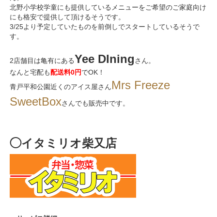
北野小学校学童にも提供しているメニューをご希望のご家庭向け
にも格安で提供して頂けるそうです。
3/25
より予定していたものを前倒しでスタートしているそうで
す。
Yee DIning
2
店舗目は亀有にある
さん。
なんと宅配も
配送料
0
円
で
OK
！
Mrs Freeze
青戸平和公園近くのアイス屋さん
SweetBox
さんでも販売中です。
◯イタミリオ柴又店