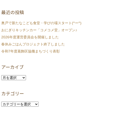
最近の投稿
奥戸で新たなこども食堂・学びの場スタート(^ー^)
おにぎりキッチンカー「コメコメ堂」オープン♪
2026年度運営委員会を開催しました
春休みごはんプロジェクト終了しました
令和7年度葛飾区協働まちづくり表彰
アーカイブ
ア
ー
カ
カテゴリー
イ
ブ
カ
テ