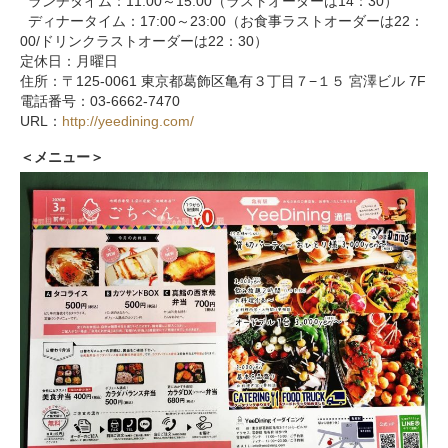
ランチタイム：
11:00
～
15:00
（ラストオーダーは
14
：
30
）
ディナータイム：
17:00
～
23:00
（お食事ラストオーダーは
22
：
00/
ドリンクラストオーダーは
22
：
30
）
定休日：月曜日
住所：〒
125-0061
東京都葛飾区亀有３丁目７
−
１５ 宮澤ビル
7F
電話番号：
03-6662-7470
URL
：
http://yeedining.com/
＜メニュー＞