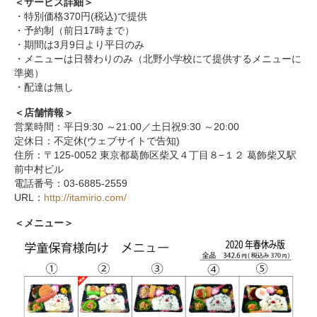
＜サービス詳細＞
・特別価格
370
円(税込)で提供
・予約制（前日
17
時まで）
・期間は
3
月
9
日より平日のみ
・メニューは日替わりのみ（北野小学校にて提供するメニューに
準拠）
・配達は無し
＜店舗情報＞
営業時間：平日
9:30
～
21:00
／土日祝
9:30
～
20:00
定休日：不定休(ウェブサイトで告知)
住所：〒
125-0052
東京都葛飾区柴又４丁目８
−
１２ 葛飾柴又駅
前中村ビル
電話番号：
03-6885-2559
URL
：
http://itamirio.com/
＜メニュー＞