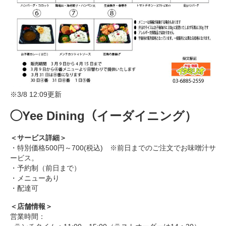
※3/8 12:09更新
◯
Yee Dining
（イーダイニング）
＜サービス詳細＞
・特別価格
500
円～
700
(税込) ※前日までのご注文でお味噌汁サ
ービス。
・予約制（前日まで）
・メニューあり
・配達可
＜店舗情報＞
営業時間：