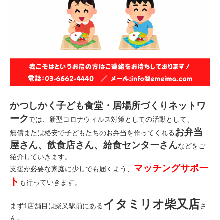
かつしかく子ども食堂・居場所づくりネットワ
ーク
では、新型コロナウィルス対策としての活動として、
お弁当
無償または格安で子どもたちのお弁当を作ってくれる
屋さん、飲食店さん、給食センターさん
などをご
紹介していきます。
マッチングサポー
支援が必要な家庭に少しでも届くよう、
ト
も行っていきます。
イタミリオ柴又店
まず
1
店舗目は柴又駅前にある
さ
ん。