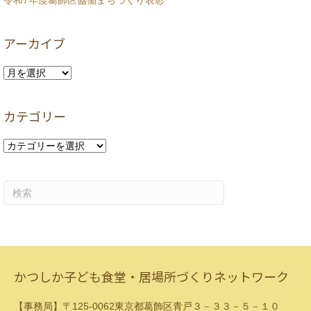
令和7年度葛飾区協働まちづくり表彰
アーカイブ
ア
ー
カ
カテゴリー
イ
ブ
カ
テ
ゴ
リ
ー
かつしか子ども食堂・居場所づくりネットワーク
【事務局】〒125-0062東京都葛飾区青戸３－３３－５－１０