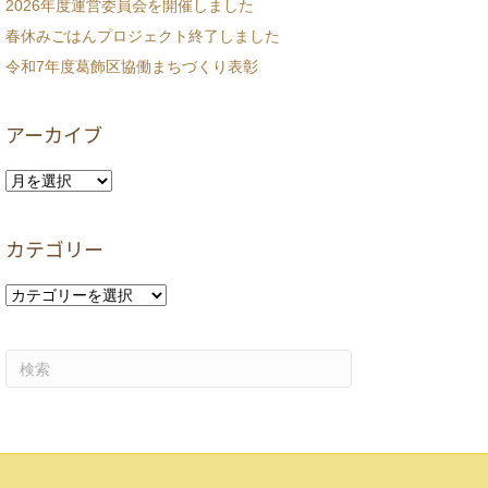
2026年度運営委員会を開催しました
春休みごはんプロジェクト終了しました
令和7年度葛飾区協働まちづくり表彰
アーカイブ
ア
ー
カ
カテゴリー
イ
ブ
カ
テ
ゴ
リ
ー