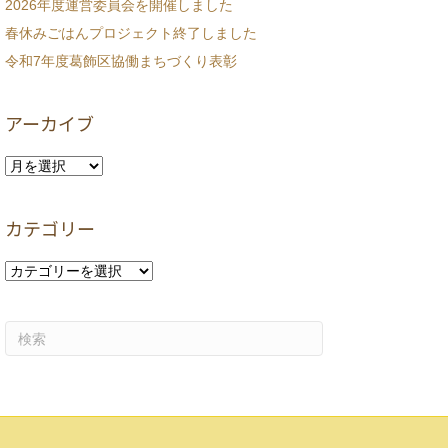
2026年度運営委員会を開催しました
春休みごはんプロジェクト終了しました
令和7年度葛飾区協働まちづくり表彰
アーカイブ
ア
ー
カ
カテゴリー
イ
ブ
カ
テ
ゴ
リ
ー