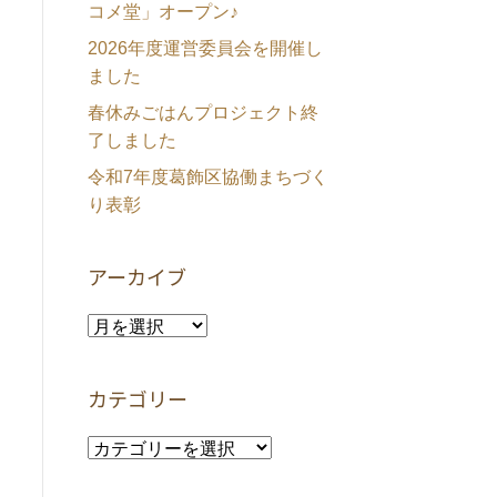
コメ堂」オープン♪
2026年度運営委員会を開催し
ました
春休みごはんプロジェクト終
了しました
令和7年度葛飾区協働まちづく
り表彰
アーカイブ
ア
ー
カ
カテゴリー
イ
ブ
カ
テ