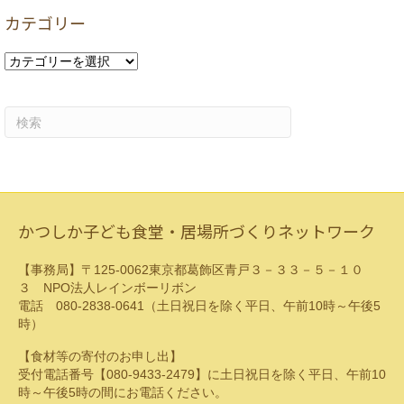
カ
カテゴリー
イ
ブ
カ
テ
ゴ
リ
ー
かつしか子ども食堂・居場所づくりネットワーク
【事務局】〒125-0062東京都葛飾区青戸３－３３－５－１０
３ NPO法人レインボーリボン
電話 080-2838-0641（土日祝日を除く平日、午前10時～午後5
時）
【食材等の寄付のお申し出】
受付電話番号【080-9433-2479】に土日祝日を除く平日、午前10
時～午後5時の間にお電話ください。