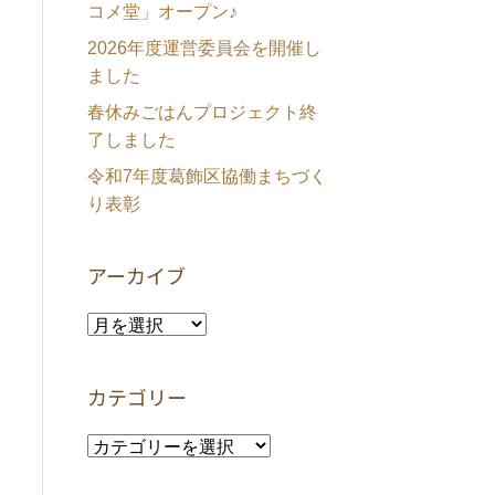
コメ堂」オープン♪
2026年度運営委員会を開催し
ました
春休みごはんプロジェクト終
了しました
令和7年度葛飾区協働まちづく
り表彰
アーカイブ
ア
ー
カ
カテゴリー
イ
ブ
カ
テ