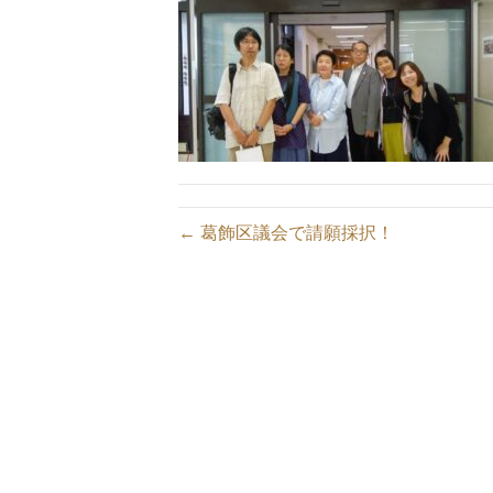
← 葛飾区議会で請願採択！