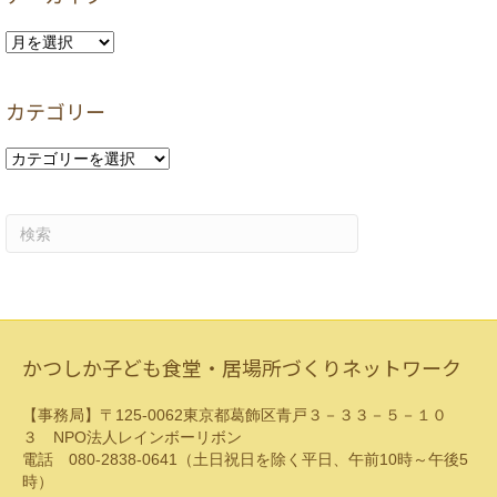
ア
ー
カ
カテゴリー
イ
ブ
カ
テ
ゴ
リ
ー
かつしか子ども食堂・居場所づくりネットワーク
【事務局】〒125-0062東京都葛飾区青戸３－３３－５－１０
３ NPO法人レインボーリボン
電話 080-2838-0641（土日祝日を除く平日、午前10時～午後5
時）