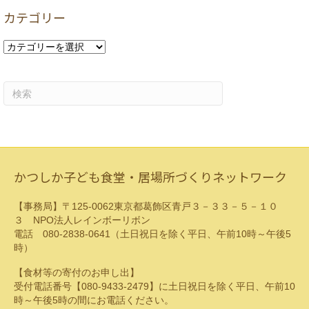
カ
カテゴリー
イ
ブ
カ
テ
ゴ
リ
ー
かつしか子ども食堂・居場所づくりネットワーク
【事務局】〒125-0062東京都葛飾区青戸３－３３－５－１０
３ NPO法人レインボーリボン
電話 080-2838-0641（土日祝日を除く平日、午前10時～午後5
時）
【食材等の寄付のお申し出】
受付電話番号【080-9433-2479】に土日祝日を除く平日、午前10
時～午後5時の間にお電話ください。