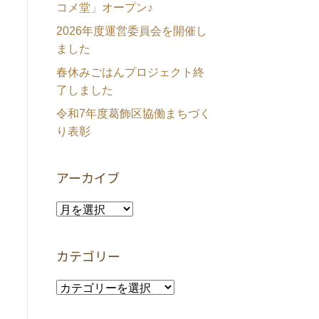
コメ堂」オープン♪
2026年度運営委員会を開催し
ました
春休みごはんプロジェクト終
了しました
令和7年度葛飾区協働まちづく
り表彰
アーカイブ
ア
ー
カ
カテゴリー
イ
ブ
カ
テ