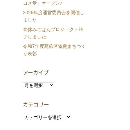
コメ堂」オープン♪
2026年度運営委員会を開催し
ました
春休みごはんプロジェクト終
了しました
令和7年度葛飾区協働まちづく
り表彰
アーカイブ
ア
ー
カ
カテゴリー
イ
ブ
カ
テ