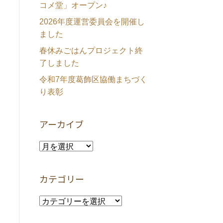
コメ堂」オープン♪
2026年度運営委員会を開催し
ました
春休みごはんプロジェクト終
了しました
令和7年度葛飾区協働まちづく
り表彰
アーカイブ
ア
ー
カ
カテゴリー
イ
ブ
カ
テ