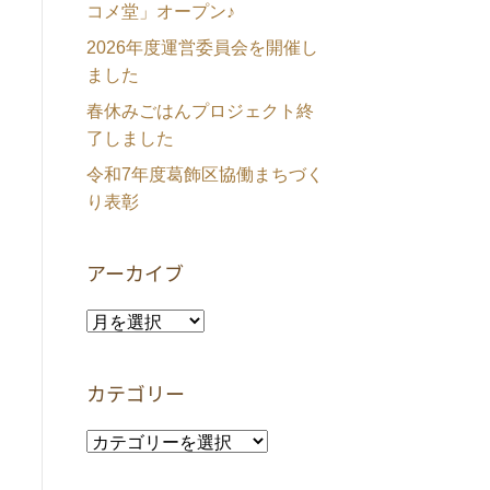
コメ堂」オープン♪
2026年度運営委員会を開催し
ました
春休みごはんプロジェクト終
了しました
令和7年度葛飾区協働まちづく
り表彰
アーカイブ
ア
ー
カ
カテゴリー
イ
ブ
カ
テ