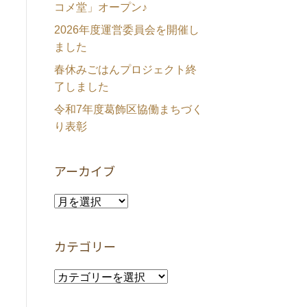
コメ堂」オープン♪
2026年度運営委員会を開催し
ました
春休みごはんプロジェクト終
了しました
令和7年度葛飾区協働まちづく
り表彰
アーカイブ
ア
ー
カ
カテゴリー
イ
ブ
カ
テ