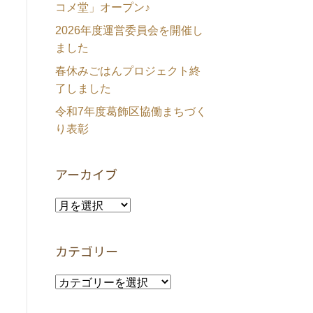
コメ堂」オープン♪
2026年度運営委員会を開催し
ました
春休みごはんプロジェクト終
了しました
令和7年度葛飾区協働まちづく
り表彰
アーカイブ
ア
ー
カ
カテゴリー
イ
ブ
カ
テ