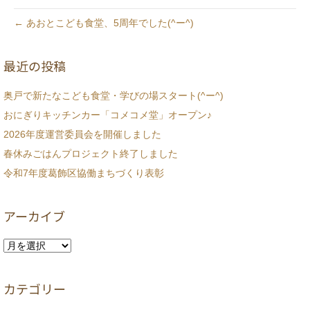
← あおとこども食堂、5周年でした(^ー^)
最近の投稿
奥戸で新たなこども食堂・学びの場スタート(^ー^)
おにぎりキッチンカー「コメコメ堂」オープン♪
2026年度運営委員会を開催しました
春休みごはんプロジェクト終了しました
令和7年度葛飾区協働まちづくり表彰
アーカイブ
ア
ー
カ
カテゴリー
イ
ブ