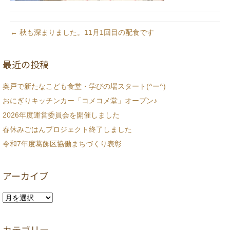
← 秋も深まりました。11月1回目の配食です
最近の投稿
奥戸で新たなこども食堂・学びの場スタート(^ー^)
おにぎりキッチンカー「コメコメ堂」オープン♪
2026年度運営委員会を開催しました
春休みごはんプロジェクト終了しました
令和7年度葛飾区協働まちづくり表彰
アーカイブ
ア
ー
カ
カテゴリー
イ