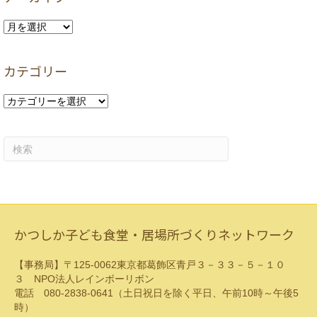
ア
ー
カ
カテゴリー
イ
ブ
カ
テ
ゴ
リ
ー
かつしか子ども食堂・居場所づくりネットワーク
【事務局】〒125-0062東京都葛飾区青戸３－３３－５－１０
３ NPO法人レインボーリボン
電話 080-2838-0641（土日祝日を除く平日、午前10時～午後5
時）