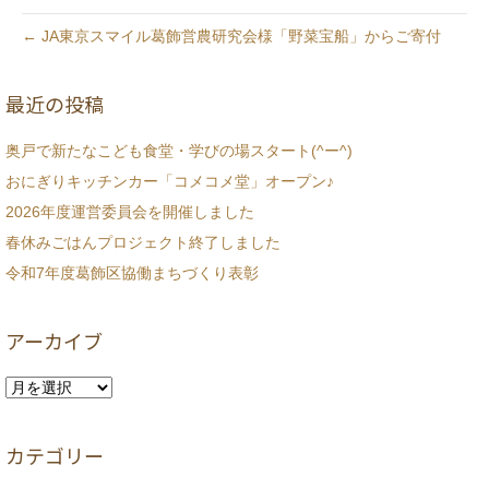
← JA東京スマイル葛飾営農研究会様「野菜宝船」からご寄付
最近の投稿
奥戸で新たなこども食堂・学びの場スタート(^ー^)
おにぎりキッチンカー「コメコメ堂」オープン♪
2026年度運営委員会を開催しました
春休みごはんプロジェクト終了しました
令和7年度葛飾区協働まちづくり表彰
アーカイブ
ア
ー
カ
カテゴリー
イ
ブ