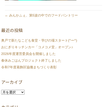
← みんかふぇ、第5波の中でのフードパントリー
最近の投稿
奥戸で新たなこども食堂・学びの場スタート(^ー^)
おにぎりキッチンカー「コメコメ堂」オープン♪
2026年度運営委員会を開催しました
春休みごはんプロジェクト終了しました
令和7年度葛飾区協働まちづくり表彰
アーカイブ
ア
ー
カ
イ