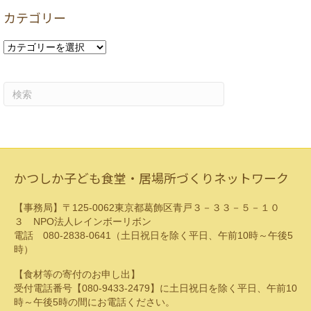
カ
カテゴリー
イ
ブ
カ
テ
ゴ
リ
ー
かつしか子ども食堂・居場所づくりネットワーク
【事務局】〒125-0062東京都葛飾区青戸３－３３－５－１０
３ NPO法人レインボーリボン
電話 080-2838-0641（土日祝日を除く平日、午前10時～午後5
時）
【食材等の寄付のお申し出】
受付電話番号【080-9433-2479】に土日祝日を除く平日、午前10
時～午後5時の間にお電話ください。