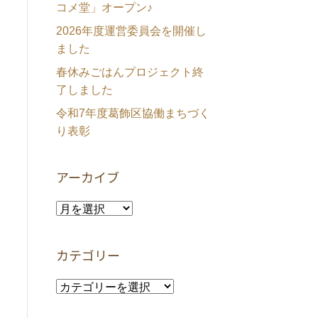
コメ堂」オープン♪
2026年度運営委員会を開催し
ました
春休みごはんプロジェクト終
了しました
令和7年度葛飾区協働まちづく
り表彰
アーカイブ
ア
ー
カ
カテゴリー
イ
ブ
カ
テ