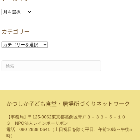
ア
ー
カ
カテゴリー
イ
ブ
カ
テ
ゴ
リ
ー
かつしか子ども食堂・居場所づくりネットワーク
【事務局】〒125-0062東京都葛飾区青戸３－３３－５－１０
３ NPO法人レインボーリボン
電話 080-2838-0641（土日祝日を除く平日、午前10時～午後5
時）