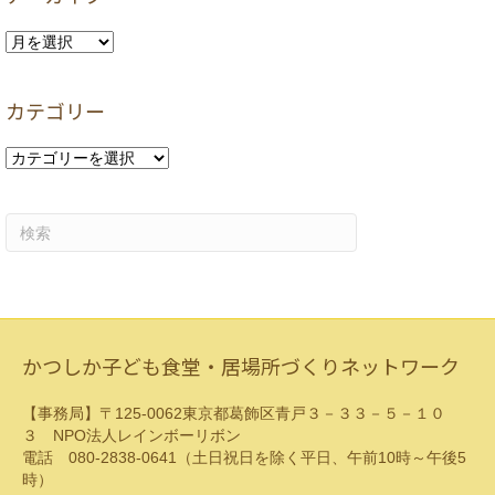
ア
ー
カ
カテゴリー
イ
ブ
カ
テ
ゴ
リ
ー
かつしか子ども食堂・居場所づくりネットワーク
【事務局】〒125-0062東京都葛飾区青戸３－３３－５－１０
３ NPO法人レインボーリボン
電話 080-2838-0641（土日祝日を除く平日、午前10時～午後5
時）