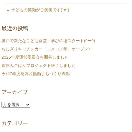
← 子どもの笑顔がご褒美です(´∀`)
最近の投稿
奥戸で新たなこども食堂・学びの場スタート(^ー^)
おにぎりキッチンカー「コメコメ堂」オープン♪
2026年度運営委員会を開催しました
春休みごはんプロジェクト終了しました
令和7年度葛飾区協働まちづくり表彰
アーカイブ
ア
ー
カ
カテゴリー
イ
ブ