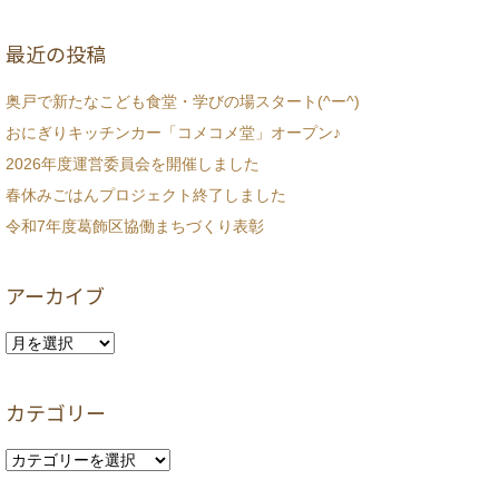
最近の投稿
奥戸で新たなこども食堂・学びの場スタート(^ー^)
おにぎりキッチンカー「コメコメ堂」オープン♪
2026年度運営委員会を開催しました
春休みごはんプロジェクト終了しました
令和7年度葛飾区協働まちづくり表彰
アーカイブ
ア
ー
カ
カテゴリー
イ
ブ
カ
テ