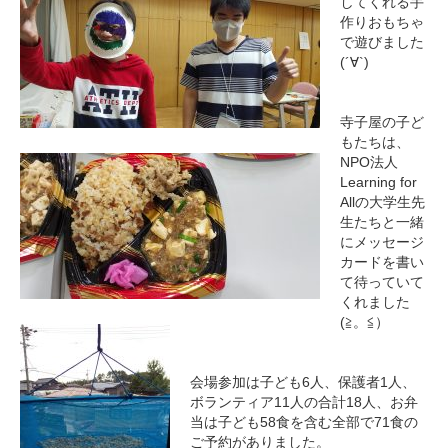
してくれる手
作りおもちゃ
で遊びました
(´∀`)
寺子屋の子ど
もたちは、
NPO法人
Learning for
Allの大学生先
生たちと一緒
にメッセージ
カードを書い
て待っていて
くれました
(≧。≦）
会場参加は子ども6人、保護者1人、
ボランティア11人の合計18人、お弁
当は子ども58食を含む全部で71食の
ご予約がありました。