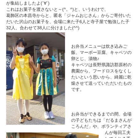
が集結しましたよ(´∀`)
これはお菓子を渡さないと～(^。^)と、いうわけで、
葛飾区の本昌寺からと、匿名「ジャムおじさん」からご寄付いた
だいた沢山のお菓子を、会場に来た子6人と寺子屋で勉強した子
32人、合わせて38人に分けました(^^)
お弁当メニューは炊き込みご
飯、マーボー豆腐、キャベツの
卵とじ、漬物♪
キャベツは長野県諏訪郡原村の
農園から、フードロスをなくし
たいという思いから、綺麗に乾
燥させて送っていただいたもの
です。
お弁当ができるまでの間、会場
の子どもたちは「だるまさんが
ころんだ」や、ボランティアさ
んが毎回工夫