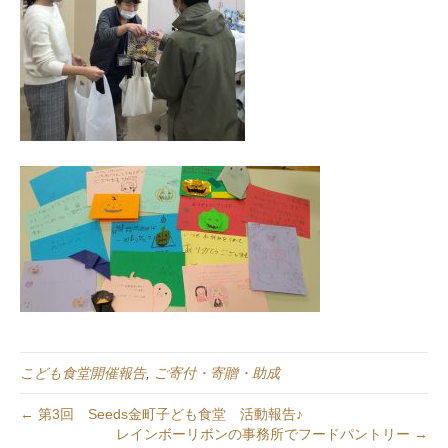
こども食堂開催報告
,
ご寄付・寄贈・助成
← 第3回 Seeds金町子ども食堂 活動報告♪
レインボーリボンの事務所でフードパントリー →