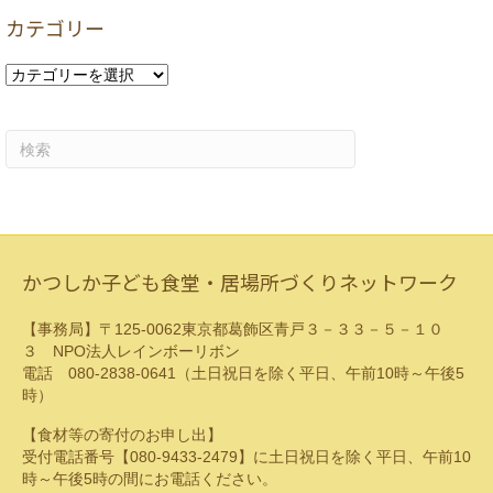
カ
カテゴリー
イ
ブ
カ
テ
ゴ
リ
ー
かつしか子ども食堂・居場所づくりネットワーク
【事務局】〒125-0062東京都葛飾区青戸３－３３－５－１０
３ NPO法人レインボーリボン
電話 080-2838-0641（土日祝日を除く平日、午前10時～午後5
時）
【食材等の寄付のお申し出】
受付電話番号【080-9433-2479】に土日祝日を除く平日、午前10
時～午後5時の間にお電話ください。