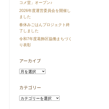
コメ堂」オープン♪
2026年度運営委員会を開催し
ました
春休みごはんプロジェクト終
了しました
令和7年度葛飾区協働まちづく
り表彰
アーカイブ
ア
ー
カ
カテゴリー
イ
ブ
カ
テ