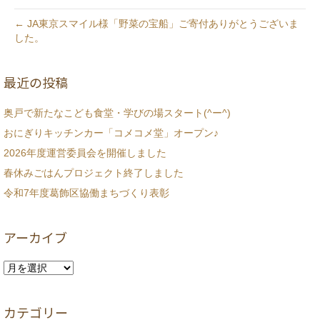
← JA東京スマイル様「野菜の宝船」ご寄付ありがとうございま
した。
最近の投稿
奥戸で新たなこども食堂・学びの場スタート(^ー^)
おにぎりキッチンカー「コメコメ堂」オープン♪
2026年度運営委員会を開催しました
春休みごはんプロジェクト終了しました
令和7年度葛飾区協働まちづくり表彰
アーカイブ
ア
ー
カ
カテゴリー
イ