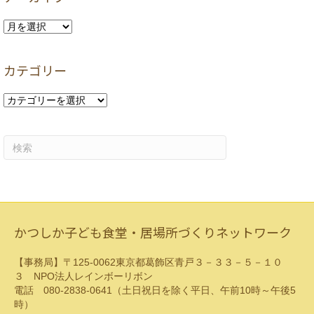
ア
ー
カ
カテゴリー
イ
ブ
カ
テ
ゴ
リ
ー
かつしか子ども食堂・居場所づくりネットワーク
【事務局】〒125-0062東京都葛飾区青戸３－３３－５－１０
３ NPO法人レインボーリボン
電話 080-2838-0641（土日祝日を除く平日、午前10時～午後5
時）