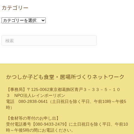
カ
カテゴリー
イ
ブ
カ
テ
ゴ
リ
ー
かつしか子ども食堂・居場所づくりネットワーク
【事務局】〒125-0062東京都葛飾区青戸３－３３－５－１０
３ NPO法人レインボーリボン
電話 080-2838-0641（土日祝日を除く平日、午前10時～午後5
時）
【食材等の寄付のお申し出】
受付電話番号【080-9433-2479】に土日祝日を除く平日、午前10
時～午後5時の間にお電話ください。