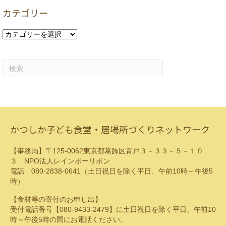
カ
カテゴリー
イ
ブ
カ
テ
ゴ
リ
ー
かつしか子ども食堂・居場所づくりネットワーク
【事務局】〒125-0062東京都葛飾区青戸３－３３－５－１０
３ NPO法人レインボーリボン
電話 080-2838-0641（土日祝日を除く平日、午前10時～午後5
時）
【食材等の寄付のお申し出】
受付電話番号【080-9433-2479】に土日祝日を除く平日、午前10
時～午後5時の間にお電話ください。