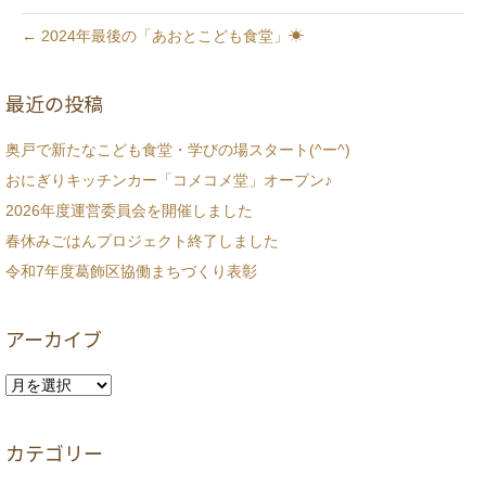
← 2024年最後の「あおとこども食堂」☀
最近の投稿
奥戸で新たなこども食堂・学びの場スタート(^ー^)
おにぎりキッチンカー「コメコメ堂」オープン♪
2026年度運営委員会を開催しました
春休みごはんプロジェクト終了しました
令和7年度葛飾区協働まちづくり表彰
アーカイブ
ア
ー
カ
カテゴリー
イ
ブ