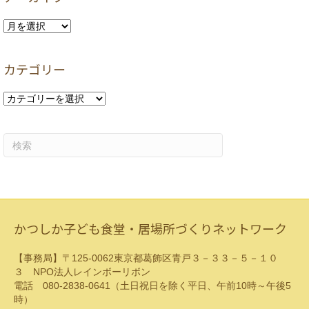
ア
ー
カ
カテゴリー
イ
ブ
カ
テ
ゴ
リ
ー
かつしか子ども食堂・居場所づくりネットワーク
【事務局】〒125-0062東京都葛飾区青戸３－３３－５－１０
３ NPO法人レインボーリボン
電話 080-2838-0641（土日祝日を除く平日、午前10時～午後5
時）