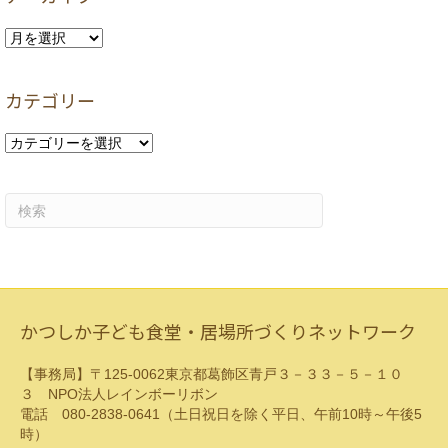
ア
ー
カ
カテゴリー
イ
ブ
カ
テ
ゴ
リ
ー
かつしか子ども食堂・居場所づくりネットワーク
【事務局】〒125-0062東京都葛飾区青戸３－３３－５－１０
３ NPO法人レインボーリボン
電話 080-2838-0641（土日祝日を除く平日、午前10時～午後5
時）